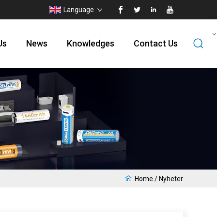
Language
Us
News
Knowledges
Contact Us
Home
/
Nyheter