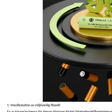
1. Manifestation av miljövänlig filosofi:
En av kärnprinciperna för Henan Xinxiang Nickel Vätebatterietillverkningsa