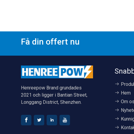
Få din offert nu
Snabb
Produ
Henreepow Brand grundades
Hem
2021 och ligger i Bantian Street,
Om o
Longgang District, Shenzhen.
Nyhet
Kunni
Konta