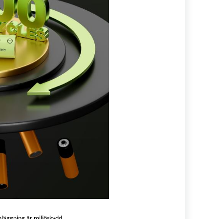
nläggning är miljöskydd.