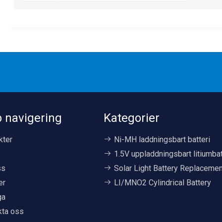
Utvecklingshistorik och
funktionella egenskaper
 navigering
Kategorier
kter
Ni-MH laddningsbart batteri
1.5V uppladdningsbart litiumbat
ss
Solar Light Battery Replaceme
er
LI/MNO2 Cylindrical Battery
ga
kta oss