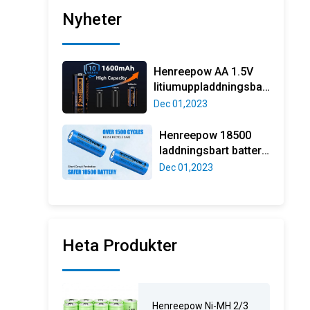
Nyheter
Henreepow AA 1.5V
litiumuppladdningsbart
batteri, verklig hög
Dec 01,2023
kapacitet 3000 mwh
(2000mAh) Li-ion AA
Henreepow 18500
laddningsbart batteri,
3.2V LifePo4
Dec 01,2023
litiumfosfatbatteri
1000mAh för
utomhus GAR
Heta Produkter
Henreepow Ni-MH 2/3