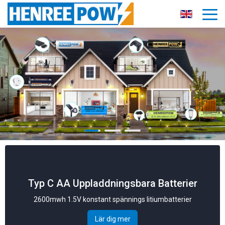
Laddningsbara batterier med 4
laddningskabel
Typ C AA Uppladdningsbara Batterier
2600mwh 1.5V konstant spännings litiumbatterier
Lär dig mer